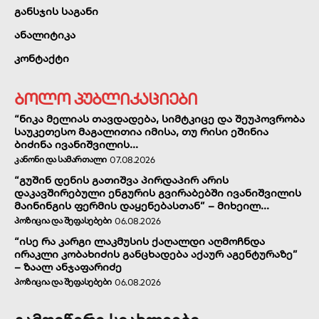
განსჯის საგანი
ანალიტიკა
კონტაქტი
ბოლო პუბლიკაციები
“ნიკა მელიას თავდადება, სიმტკიცე და შეუპოვრობა
საუკეთესო მაგალითია იმისა, თუ რისი ეშინია
ბიძინა ივანიშვილის...
ᲙᲐᲜᲝᲜᲘ ᲓᲐ ᲡᲐᲛᲐᲠᲗᲐᲚᲘ
07.08.2026
“გუშინ დენის გათიშვა პირდაპირ არის
დაკავშირებული ენგურის გვირაბებში ივანიშვილის
მაინინგის ფერმის დაყენებასთან” – მიხეილ...
ᲞᲝᲖᲘᲪᲘᲐ ᲓᲐ ᲨᲔᲤᲐᲡᲔᲑᲔᲑᲘ
06.08.2026
“ისე რა კარგი ლაკმუსის ქაღალდი აღმოჩნდა
ირაკლი კობახიძის განცხადება აქაურ აგენტურაზე”
– ზაალ ანჯაფარიძე
ᲞᲝᲖᲘᲪᲘᲐ ᲓᲐ ᲨᲔᲤᲐᲡᲔᲑᲔᲑᲘ
06.08.2026