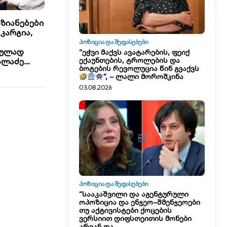
აზიანებები
 კარგია,
ᲞᲝᲖᲘᲪᲘᲐ ᲓᲐ ᲨᲔᲤᲐᲡᲔᲑᲔᲑᲘ
ოულად
“ეჭვი მაქვს ავატარების, ფეიქ
ექაუნთების, ტროლების და
ლაძე...
ბოტების რევოლუცია წინ გვაქვს
”, – ლალი მოროშკინა
03.08.2026
ᲞᲝᲖᲘᲪᲘᲐ ᲓᲐ ᲨᲔᲤᲐᲡᲔᲑᲔᲑᲘ
“სააკაშვილი და აგენტურული
ოპოზიცია და ენჯეო–შმენჯეოები
თუ აქტივისტები ქოცების
ვერსიით დიფსთეითის მონები
არიან და...