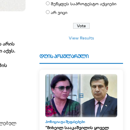
შეწყდეს საპროტესტო აქციები
არ ვიცი
View Results
ს არის
 აქვს.
დღის პოპულარული
მის
ᲞᲝᲖᲘᲪᲘᲐ ᲓᲐ ᲨᲔᲤᲐᲡᲔᲑᲔᲑᲘ
ელებულ
“მიხეილ სააკაშვილის ყოველ