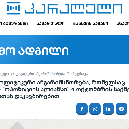
 ბუმერანგი
სამართალი
განსჯის საგანი
ანალ
ᲔᲑᲣᲚᲘ ᲞᲝᲚᲘᲢᲘᲙᲣᲠᲘ ᲐᲜᲒᲐᲠᲘᲨᲡᲬᲝᲠᲔᲑᲐ, ᲠᲝᲛᲔᲚᲡᲐᲪ...
პოლიტიკური ანგარიშსწორება, რომელსაც
 “ოპოზიციის ალიანსი” 4 ოქტომბრის საქმ
ნთან დაკავშირებით