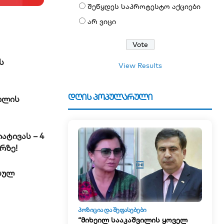
შეწყდეს საპროტესტო აქციები
არ ვიცი
ა
ს
View Results
დღის პოპულარული
ოლის
ატივას – 4
რზე!
სულ
ᲞᲝᲖᲘᲪᲘᲐ ᲓᲐ ᲨᲔᲤᲐᲡᲔᲑᲔᲑᲘ
“მიხეილ სააკაშვილის ყოველ