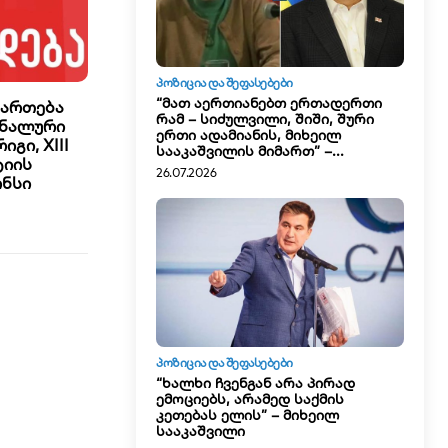
ᲞᲝᲖᲘᲪᲘᲐ ᲓᲐ ᲨᲔᲤᲐᲡᲔᲑᲔᲑᲘ
“მათ აერთიანებთ ერთადერთი
მართება
რამ – სიძულვილი, შიში, შური
ონალური
ერთი ადამიანის, მიხეილ
გი, XIII
სააკაშვილის მიმართ” –...
ტიის
26.07.2026
ონსი
ᲞᲝᲖᲘᲪᲘᲐ ᲓᲐ ᲨᲔᲤᲐᲡᲔᲑᲔᲑᲘ
“ხალხი ჩვენგან არა პირად
ემოციებს, არამედ საქმის
კეთებას ელის” – მიხეილ
სააკაშვილი