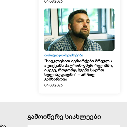
04.08.2026
ᲞᲝᲖᲘᲪᲘᲐ ᲓᲐ ᲨᲔᲤᲐᲡᲔᲑᲔᲑᲘ
“საეკლესიო იერარქები მრევლს
აღიქვამს პატრონ-ყმურ რეჟიმში,
ისევე, როგორც ჩვენი საერო
ხელისუფალნი” – არჩილ
გამზარდია
04.08.2026
გამოიწერე სიახლეები
ობა