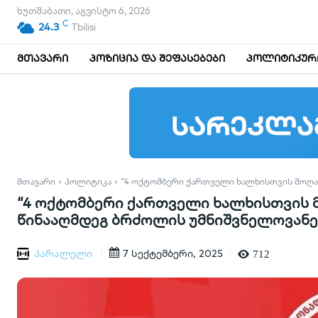
ხუთშაბათი, აგვისტო 6, 2026
C
24.3
Tbilisi
მთავარი
პოზიცია და შეფასებები
პოლიტიკური
ᲛᲗᲐᲕᲐᲠᲘ
ᲞᲝᲚᲘᲢᲘᲙᲐ
"4 ᲝᲥᲢᲝᲛᲑᲔᲠᲘ ᲥᲐᲠᲗᲕᲔᲚᲘ ᲮᲐᲚᲮᲘᲡᲗᲕᲘᲡ ᲛᲝᲦᲐ
“4 ოქტომბერი ქართველი ხალხისთვის 
წინააღმდეგ ბრძოლის უმნიშვნელოვანეს
პარალელი
7 სექტემბერი, 2025
712