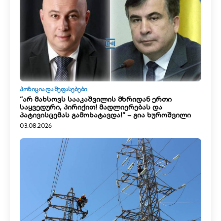
ᲞᲝᲖᲘᲪᲘᲐ ᲓᲐ ᲨᲔᲤᲐᲡᲔᲑᲔᲑᲘ
“არ მახსოვს სააკაშვილის მხრიდან ერთი
საყვედური, პირიქით! მადლიერებას და
პატივისცემას გამოხატავდა!” – გია ხუროშვილი
03.08.2026