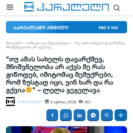
ᲛᲗᲐᲕᲐᲠᲘ
ᲞᲝᲖᲘᲪᲘᲐ ᲓᲐ ᲨᲔᲤᲐᲡᲔᲑᲔᲑᲘ
"ᲗᲣ ᲐᲛᲐᲡ ᲡᲐᲮᲔᲚᲡ ᲓᲐᲕᲐᲠᲥᲛᲔᲕ,
ᲛᲜᲘᲨᲕᲜᲔᲚᲝᲑᲐ ᲐᲠ ᲐᲥᲕᲡ ᲛᲔ...
“თუ ამას სახელს დავარქმევ,
მნიშვნელობა არ აქვს მე რას
გიწოდებ, იმიტომაც მემუქრები,
რომ ზუსტად იცი, ვინ ხარ და რა
გქვია
” – ლელა ჯეჯელავა
პარალელი
285
3 ივნისი, 2026