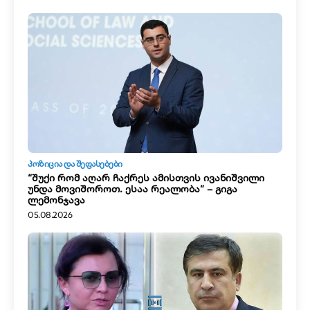
ᲞᲝᲖᲘᲪᲘᲐ ᲓᲐ ᲨᲔᲤᲐᲡᲔᲑᲔᲑᲘ
“შუქი რომ აღარ ჩაქრეს ამისთვის ივანიშვილი
უნდა მოვიშოროთ. ესაა რეალობა” – გიგა
ლემონჯავა
05.08.2026