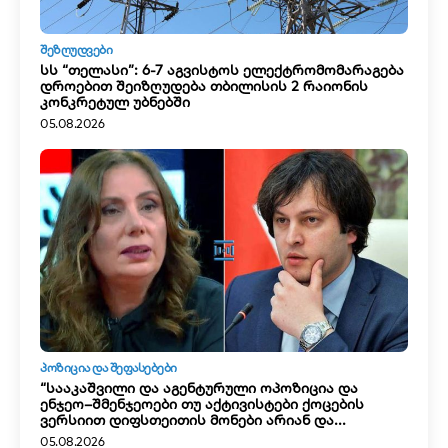
ᲨᲔᲖᲦᲣᲓᲕᲔᲑᲘ
სს “თელასი”: 6-7 აგვისტოს ელექტრომომარაგება
დროებით შეიზღუდება თბილისის 2 რაიონის
კონკრეტულ უბნებში
05.08.2026
ᲞᲝᲖᲘᲪᲘᲐ ᲓᲐ ᲨᲔᲤᲐᲡᲔᲑᲔᲑᲘ
“სააკაშვილი და აგენტურული ოპოზიცია და
ენჯეო–შმენჯეოები თუ აქტივისტები ქოცების
ვერსიით დიფსთეითის მონები არიან და...
05.08.2026