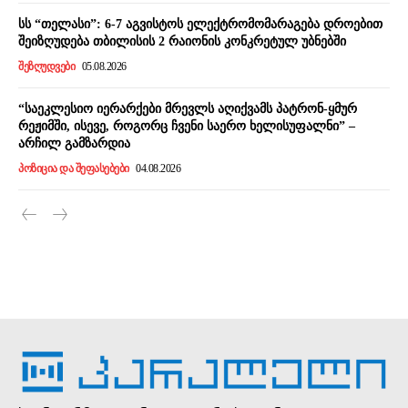
სს “თელასი”: 6-7 აგვისტოს ელექტრომომარაგება დროებით
შეიზღუდება თბილისის 2 რაიონის კონკრეტულ უბნებში
ᲨᲔᲖᲦᲣᲓᲕᲔᲑᲘ
05.08.2026
“საეკლესიო იერარქები მრევლს აღიქვამს პატრონ-ყმურ
რეჟიმში, ისევე, როგორც ჩვენი საერო ხელისუფალნი” –
არჩილ გამზარდია
ᲞᲝᲖᲘᲪᲘᲐ ᲓᲐ ᲨᲔᲤᲐᲡᲔᲑᲔᲑᲘ
04.08.2026