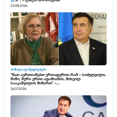
”, – ლალი მოროშკინა
03.08.2026
ᲞᲝᲖᲘᲪᲘᲐ ᲓᲐ ᲨᲔᲤᲐᲡᲔᲑᲔᲑᲘ
“მათ აერთიანებთ ერთადერთი რამ – სიძულვილი,
შიში, შური ერთი ადამიანის, მიხეილ
სააკაშვილის მიმართ” –...
26.07.2026