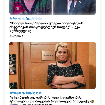
ᲞᲝᲖᲘᲪᲘᲐ ᲓᲐ ᲨᲔᲤᲐᲡᲔᲑᲔᲑᲘ
“მიხეილ სააკაშვილის ყოველ ინიციატივას
ისტერიკას მოაყოლებდნენ ხოლმე” – ეკა
ხერხეულიძე
21.07.2026
ᲞᲝᲖᲘᲪᲘᲐ ᲓᲐ ᲨᲔᲤᲐᲡᲔᲑᲔᲑᲘ
“ეჭვი მაქვს ავატარების, ფეიქ ექაუნთების,
ტროლების და ბოტების რევოლუცია წინ გვაქვს