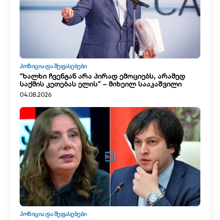
ᲞᲝᲖᲘᲪᲘᲐ ᲓᲐ ᲨᲔᲤᲐᲡᲔᲑᲔᲑᲘ
“ხალხი ჩვენგან არა პირად ემოციებს, არამედ
საქმის კეთებას ელის” – მიხეილ სააკაშვილი
04.08.2026
ᲞᲝᲖᲘᲪᲘᲐ ᲓᲐ ᲨᲔᲤᲐᲡᲔᲑᲔᲑᲘ