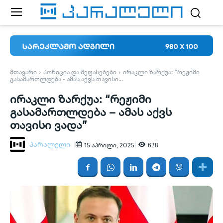
ᲛᲗᲐᲕᲐᲠᲘ
ᲞᲝᲖᲘᲪᲘᲐ ᲓᲐ ᲨᲔᲤᲐᲡᲔᲑᲔᲑᲘ
ᲘᲠᲐᲙᲚᲘ ᲖᲐᲠᲥᲣᲐ: "ᲠᲔᲟᲘᲛᲘ
ᲒᲐᲡᲐᲛᲐᲠᲗᲚᲓᲔᲑᲐ - ᲐᲛᲐᲡ ᲐᲥᲕᲡ ᲗᲐᲕᲘᲡᲘ...
ირაკლი ზარქუა: “რეჟიმი
გასამართლდება – ამას აქვს
თავისი ვადა”
პარალელი
628
15 აპრილი, 2025