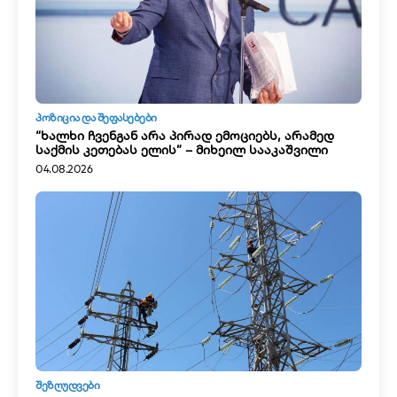
ᲞᲝᲖᲘᲪᲘᲐ ᲓᲐ ᲨᲔᲤᲐᲡᲔᲑᲔᲑᲘ
“ხალხი ჩვენგან არა პირად ემოციებს, არამედ
საქმის კეთებას ელის” – მიხეილ სააკაშვილი
04.08.2026
ᲨᲔᲖᲦᲣᲓᲕᲔᲑᲘ