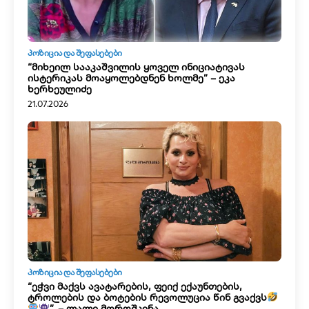
ᲞᲝᲖᲘᲪᲘᲐ ᲓᲐ ᲨᲔᲤᲐᲡᲔᲑᲔᲑᲘ
“მიხეილ სააკაშვილის ყოველ ინიციატივას
ისტერიკას მოაყოლებდნენ ხოლმე” – ეკა
ხერხეულიძე
21.07.2026
ᲞᲝᲖᲘᲪᲘᲐ ᲓᲐ ᲨᲔᲤᲐᲡᲔᲑᲔᲑᲘ
“ეჭვი მაქვს ავატარების, ფეიქ ექაუნთების,
ტროლების და ბოტების რევოლუცია წინ გვაქვს
”, – ლალი მოროშკინა