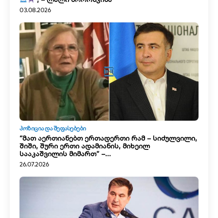
03.08.2026
ᲞᲝᲖᲘᲪᲘᲐ ᲓᲐ ᲨᲔᲤᲐᲡᲔᲑᲔᲑᲘ
“მათ აერთიანებთ ერთადერთი რამ – სიძულვილი,
შიში, შური ერთი ადამიანის, მიხეილ
სააკაშვილის მიმართ” –...
26.07.2026