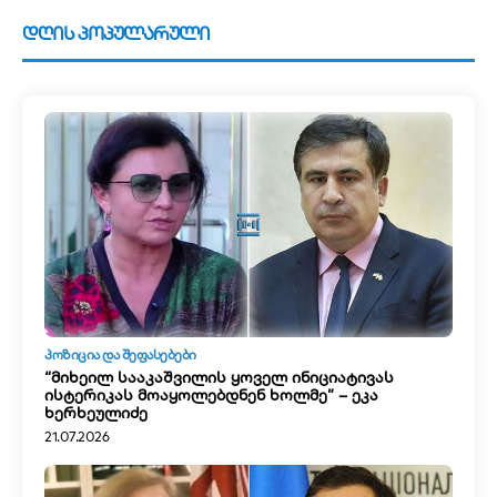
დღის პოპულარული
ᲞᲝᲖᲘᲪᲘᲐ ᲓᲐ ᲨᲔᲤᲐᲡᲔᲑᲔᲑᲘ
“მიხეილ სააკაშვილის ყოველ ინიციატივას
ისტერიკას მოაყოლებდნენ ხოლმე” – ეკა
ხერხეულიძე
21.07.2026