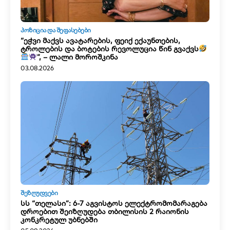
ᲞᲝᲖᲘᲪᲘᲐ ᲓᲐ ᲨᲔᲤᲐᲡᲔᲑᲔᲑᲘ
“ეჭვი მაქვს ავატარების, ფეიქ ექაუნთების,
ტროლების და ბოტების რევოლუცია წინ გვაქვს
”, – ლალი მოროშკინა
03.08.2026
ᲨᲔᲖᲦᲣᲓᲕᲔᲑᲘ
სს “თელასი”: 6-7 აგვისტოს ელექტრომომარაგება
დროებით შეიზღუდება თბილისის 2 რაიონის
კონკრეტულ უბნებში