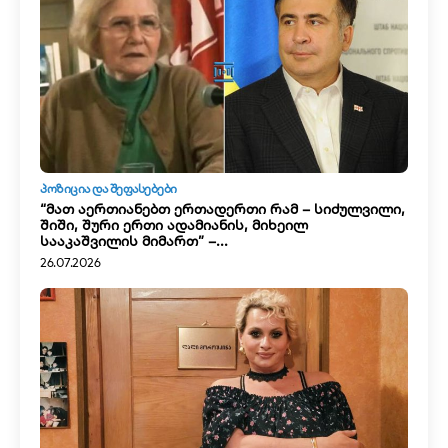
ᲞᲝᲖᲘᲪᲘᲐ ᲓᲐ ᲨᲔᲤᲐᲡᲔᲑᲔᲑᲘ
“მათ აერთიანებთ ერთადერთი რამ – სიძულვილი,
შიში, შური ერთი ადამიანის, მიხეილ
სააკაშვილის მიმართ” –...
26.07.2026