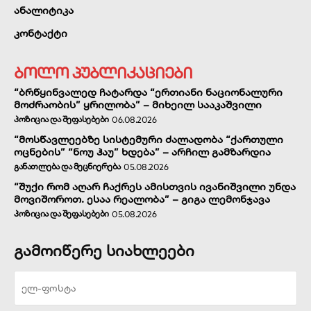
ანალიტიკა
კონტაქტი
ბოლო პუბლიკაციები
“ბრწყინვალედ ჩატარდა “ერთიანი ნაციონალური
მოძრაობის” ყრილობა” – მიხეილ სააკაშვილი
ᲞᲝᲖᲘᲪᲘᲐ ᲓᲐ ᲨᲔᲤᲐᲡᲔᲑᲔᲑᲘ
06.08.2026
“მოსწავლეებზე სისტემური ძალადობა “ქართული
ოცნების” “ნოუ ჰაუ” ხდება” – არჩილ გამზარდია
ᲒᲐᲜᲐᲗᲚᲔᲑᲐ ᲓᲐ ᲛᲔᲪᲜᲘᲔᲠᲔᲑᲐ
05.08.2026
“შუქი რომ აღარ ჩაქრეს ამისთვის ივანიშვილი უნდა
მოვიშოროთ. ესაა რეალობა” – გიგა ლემონჯავა
ᲞᲝᲖᲘᲪᲘᲐ ᲓᲐ ᲨᲔᲤᲐᲡᲔᲑᲔᲑᲘ
05.08.2026
გამოიწერე სიახლეები