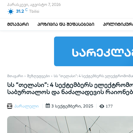
პარასკევი, აგვისტო 7, 2026
C
31.2
Tbilisi
მთავარი
პოზიცია და შეფასებები
პოლიტიკური
ᲛᲗᲐᲕᲐᲠᲘ
ᲨᲔᲖᲦᲣᲓᲕᲔᲑᲘ
ᲡᲡ “ᲗᲔᲚᲐᲡᲘ”: 4 ᲡᲔᲥᲢᲔᲛᲑᲔᲠᲡ ᲔᲚᲔᲥᲢᲠᲝᲛᲝᲛᲐ
სს “თელასი”: 4 სექტემბერს ელექტრო
საბურთალოს და ნაძალადევის რაიონებ
პარალელი
3 სექტემბერი, 2025
177