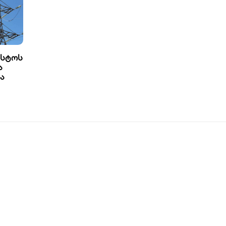
ვისტოს
ა
ა