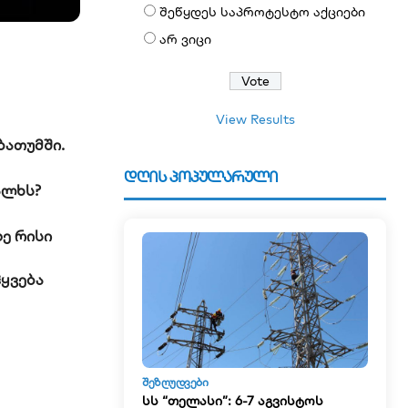
შეწყდეს საპროტესტო აქციები
არ ვიცი
View Results
ბათუმში.
დღის პოპულარული
ალხს?
ე რისი
ჰყვება
ᲨᲔᲖᲦᲣᲓᲕᲔᲑᲘ
სს “თელასი”: 6-7 აგვისტოს