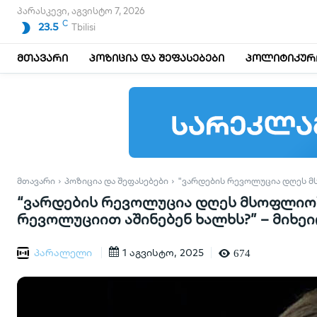
პარასკევი, აგვისტო 7, 2026
C
23.5
Tbilisi
მთავარი
პოზიცია და შეფასებები
პოლიტიკური
ᲛᲗᲐᲕᲐᲠᲘ
ᲞᲝᲖᲘᲪᲘᲐ ᲓᲐ ᲨᲔᲤᲐᲡᲔᲑᲔᲑᲘ
"ᲕᲐᲠᲓᲔᲑᲘᲡ ᲠᲔᲕᲝᲚᲣᲪᲘᲐ ᲓᲦᲔᲡ ᲛᲡᲝ
“ვარდების რევოლუცია დღეს მსოფლიოში
რევოლუციით აშინებენ ხალხს?” – მიხე
პარალელი
1 აგვისტო, 2025
674