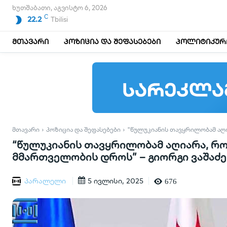
ხუთშაბათი, აგვისტო 6, 2026
C
22.2
Tbilisi
მთავარი
პოზიცია და შეფასებები
პოლიტიკური
ᲛᲗᲐᲕᲐᲠᲘ
ᲞᲝᲖᲘᲪᲘᲐ ᲓᲐ ᲨᲔᲤᲐᲡᲔᲑᲔᲑᲘ
"ᲬᲣᲚᲣᲙᲘᲐᲜᲘᲡ ᲗᲐᲕᲧᲠᲘᲚᲝᲑᲐᲛ ᲐᲦᲘᲐ
“წულუკიანის თავყრილობამ აღიარა, რომ
მმართველობის დროს” – გიორგი ვაშაძე
პარალელი
5 ივლისი, 2025
676