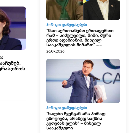
ᲞᲝᲖᲘᲪᲘᲐ ᲓᲐ ᲨᲔᲤᲐᲡᲔᲑᲔᲑᲘ
“მათ აერთიანებთ ერთადერთი
რამ – სიძულვილი, შიში, შური
ერთი ადამიანის, მიხეილ
სააკაშვილის მიმართ” –...
26.07.2026
ა:
ააჩუმებ,
ვერასდროს
ᲞᲝᲖᲘᲪᲘᲐ ᲓᲐ ᲨᲔᲤᲐᲡᲔᲑᲔᲑᲘ
“ხალხი ჩვენგან არა პირად
ემოციებს, არამედ საქმის
კეთებას ელის” – მიხეილ
სააკაშვილი