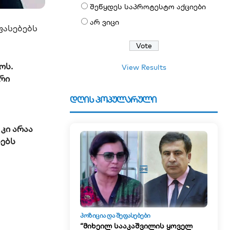
შეწყდეს საპროტესტო აქციები
არ ვიცი
ფასებებს
ოს.
View Results
რი
დღის პოპულარული
კი არაა
სებს
ᲞᲝᲖᲘᲪᲘᲐ ᲓᲐ ᲨᲔᲤᲐᲡᲔᲑᲔᲑᲘ
“მიხეილ სააკაშვილის ყოველ