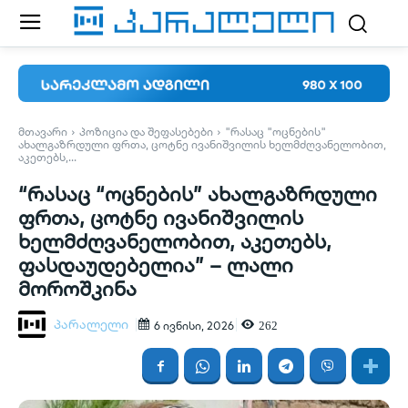
ᲛᲗᲐᲕᲐᲠᲘ
ᲞᲝᲖᲘᲪᲘᲐ ᲓᲐ ᲨᲔᲤᲐᲡᲔᲑᲔᲑᲘ
"ᲠᲐᲡᲐᲪ "ᲝᲪᲜᲔᲑᲘᲡ"
ᲐᲮᲐᲚᲒᲐᲖᲠᲓᲣᲚᲘ ᲤᲠᲗᲐ, ᲪᲝᲢᲜᲔ ᲘᲕᲐᲜᲘᲨᲕᲘᲚᲘᲡ ᲮᲔᲚᲛᲫᲦᲕᲐᲜᲔᲚᲝᲑᲘᲗ,
ᲐᲙᲔᲗᲔᲑᲡ,...
“რასაც “ოცნების” ახალგაზრდული
ფრთა, ცოტნე ივანიშვილის
ხელმძღვანელობით, აკეთებს,
ფასდაუდებელია” – ლალი
მოროშკინა
პარალელი
262
6 ივნისი, 2026