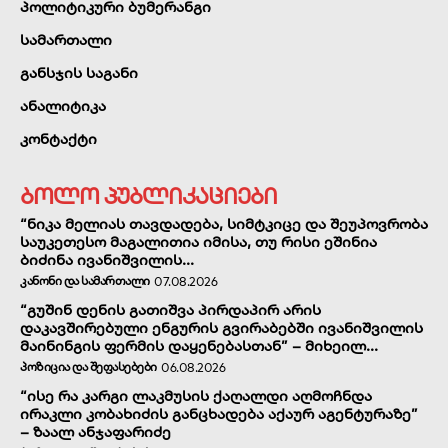
პოლიტიკური ბუმერანგი
სამართალი
განსჯის საგანი
ანალიტიკა
კონტაქტი
ბოლო პუბლიკაციები
“ნიკა მელიას თავდადება, სიმტკიცე და შეუპოვრობა
საუკეთესო მაგალითია იმისა, თუ რისი ეშინია
ბიძინა ივანიშვილის...
ᲙᲐᲜᲝᲜᲘ ᲓᲐ ᲡᲐᲛᲐᲠᲗᲐᲚᲘ
07.08.2026
“გუშინ დენის გათიშვა პირდაპირ არის
დაკავშირებული ენგურის გვირაბებში ივანიშვილის
მაინინგის ფერმის დაყენებასთან” – მიხეილ...
ᲞᲝᲖᲘᲪᲘᲐ ᲓᲐ ᲨᲔᲤᲐᲡᲔᲑᲔᲑᲘ
06.08.2026
“ისე რა კარგი ლაკმუსის ქაღალდი აღმოჩნდა
ირაკლი კობახიძის განცხადება აქაურ აგენტურაზე”
– ზაალ ანჯაფარიძე