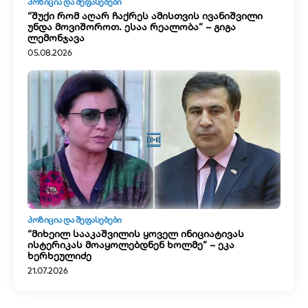
ᲞᲝᲖᲘᲪᲘᲐ ᲓᲐ ᲨᲔᲤᲐᲡᲔᲑᲔᲑᲘ
“შუქი რომ აღარ ჩაქრეს ამისთვის ივანიშვილი
უნდა მოვიშოროთ. ესაა რეალობა” – გიგა
ლემონჯავა
05.08.2026
ᲞᲝᲖᲘᲪᲘᲐ ᲓᲐ ᲨᲔᲤᲐᲡᲔᲑᲔᲑᲘ
“მიხეილ სააკაშვილის ყოველ ინიციატივას
ისტერიკას მოაყოლებდნენ ხოლმე” – ეკა
ხერხეულიძე
21.07.2026