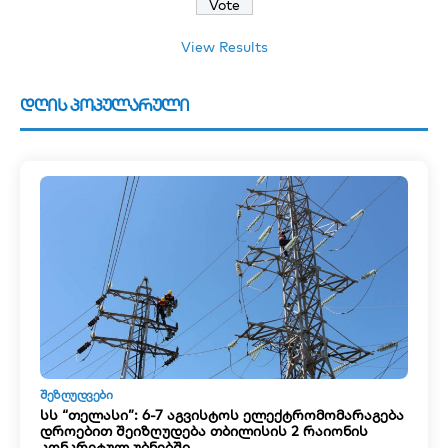
View Results
დღის პოპულარული
ᲨᲔᲖᲦᲣᲓᲕᲔᲑᲘ
სს “თელასი”: 6-7 აგვისტოს ელექტრომომარაგება
დროებით შეიზღუდება თბილისის 2 რაიონის
კონკრეტულ უბნებში