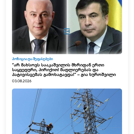
ᲞᲝᲖᲘᲪᲘᲐ ᲓᲐ ᲨᲔᲤᲐᲡᲔᲑᲔᲑᲘ
“არ მახსოვს სააკაშვილის მხრიდან ერთი
საყვედური, პირიქით! მადლიერებას და
პატივისცემას გამოხატავდა!” – გია ხუროშვილი
03.08.2026