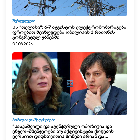
ᲨᲔᲖᲦᲣᲓᲕᲔᲑᲘ
სს “თელასი”: 6-7 აგვისტოს ელექტრომომარაგება
დროებით შეიზღუდება თბილისის 2 რაიონის
კონკრეტულ უბნებში
05.08.2026
ᲞᲝᲖᲘᲪᲘᲐ ᲓᲐ ᲨᲔᲤᲐᲡᲔᲑᲔᲑᲘ
“სააკაშვილი და აგენტურული ოპოზიცია და
ენჯეო–შმენჯეოები თუ აქტივისტები ქოცების
ვერსიით დიფსთეითის მონები არიან და...