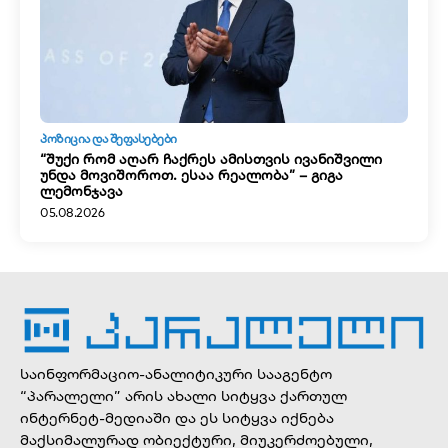
ᲞᲝᲖᲘᲪᲘᲐ ᲓᲐ ᲨᲔᲤᲐᲡᲔᲑᲔᲑᲘ
“შუქი რომ აღარ ჩაქრეს ამისთვის ივანიშვილი
უნდა მოვიშოროთ. ესაა რეალობა” – გიგა
ლემონჯავა
05.08.2026
საინფორმაციო-ანალიტიკური სააგენტო
“პარალელი” არის ახალი სიტყვა ქართულ
ინტერნეტ-მედიაში და ეს სიტყვა იქნება
მაქსიმალურად ობიექტური, მიუკერძოებული,