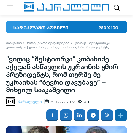
ᲛᲗᲐᲕᲐᲠᲘ
ᲞᲝᲖᲘᲪᲘᲐ ᲓᲐ ᲨᲔᲤᲐᲡᲔᲑᲔᲑᲘ
"ᲕᲘᲦᲐᲪ "ᲨᲔᲡᲢᲘᲝᲠᲙᲐ"
ᲙᲝᲑᲐᲮᲘᲫᲔ ᲐᲥᲔᲓᲐᲜ ᲐᲡᲬᲐᲕᲚᲘᲡ ᲣᲙᲠᲐᲘᲜᲘᲡ ᲒᲛᲘᲠ ᲞᲠᲔᲖᲘᲓᲔᲜᲢᲡ,...
“ვიღაც “შესტიორკა” კობახიძე
აქედან ასწავლის უკრაინის გმირ
პრეზიდენტს, რომ თურმე მე
უკრაინას “ბევრი დავუშავე” –
მიხეილ სააკაშვილი
პარალელი
781
21 მაისი, 2026