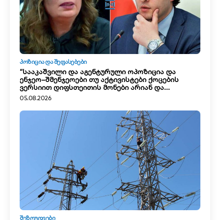
ᲞᲝᲖᲘᲪᲘᲐ ᲓᲐ ᲨᲔᲤᲐᲡᲔᲑᲔᲑᲘ
“სააკაშვილი და აგენტურული ოპოზიცია და
ენჯეო–შმენჯეოები თუ აქტივისტები ქოცების
ვერსიით დიფსთეითის მონები არიან და...
05.08.2026
ᲨᲔᲖᲦᲣᲓᲕᲔᲑᲘ