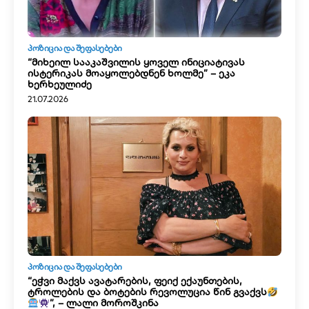
ᲞᲝᲖᲘᲪᲘᲐ ᲓᲐ ᲨᲔᲤᲐᲡᲔᲑᲔᲑᲘ
“მიხეილ სააკაშვილის ყოველ ინიციატივას
ისტერიკას მოაყოლებდნენ ხოლმე” – ეკა
ხერხეულიძე
21.07.2026
ᲞᲝᲖᲘᲪᲘᲐ ᲓᲐ ᲨᲔᲤᲐᲡᲔᲑᲔᲑᲘ
“ეჭვი მაქვს ავატარების, ფეიქ ექაუნთების,
ტროლების და ბოტების რევოლუცია წინ გვაქვს
”, – ლალი მოროშკინა