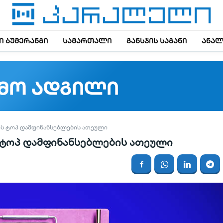
 ბუმერანგი
სამართალი
განსჯის საგანი
ანალ
ᲘᲡ ᲢᲝᲞ ᲓᲐᲛᲤᲘᲜᲐᲜᲡᲔᲑᲚᲔᲑᲘᲡ ᲐᲗᲔᲣᲚᲘ
ს ტოპ დამფინანსებლების ათეული