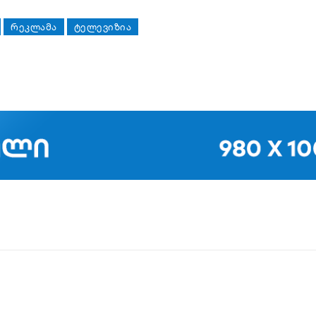
ᲠᲔᲙᲚᲐᲛᲐ
ᲢᲔᲚᲔᲕᲘᲖᲘᲐ