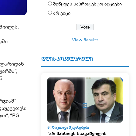
შეწყდეს საპროტესტო აქციები
არ ვიცი
მიიღეს.
View Results
დში
დღის პოპულარული
0 ლარიდან
ფარმა”,
ნ
რჯიამ”
დაუკვეთეს:
ლო“, “PG
ᲞᲝᲖᲘᲪᲘᲐ ᲓᲐ ᲨᲔᲤᲐᲡᲔᲑᲔᲑᲘ
“არ მახსოვს სააკაშვილის