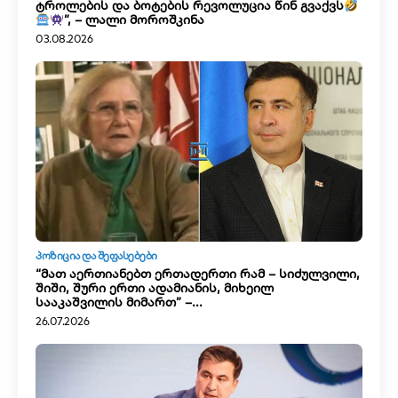
ტროლების და ბოტების რევოლუცია წინ გვაქვს
”, – ლალი მოროშკინა
03.08.2026
ᲞᲝᲖᲘᲪᲘᲐ ᲓᲐ ᲨᲔᲤᲐᲡᲔᲑᲔᲑᲘ
“მათ აერთიანებთ ერთადერთი რამ – სიძულვილი,
შიში, შური ერთი ადამიანის, მიხეილ
სააკაშვილის მიმართ” –...
26.07.2026