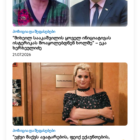
ᲞᲝᲖᲘᲪᲘᲐ ᲓᲐ ᲨᲔᲤᲐᲡᲔᲑᲔᲑᲘ
“მიხეილ სააკაშვილის ყოველ ინიციატივას
ისტერიკას მოაყოლებდნენ ხოლმე” – ეკა
ხერხეულიძე
21.07.2026
ᲞᲝᲖᲘᲪᲘᲐ ᲓᲐ ᲨᲔᲤᲐᲡᲔᲑᲔᲑᲘ
“ეჭვი მაქვს ავატარების, ფეიქ ექაუნთების,