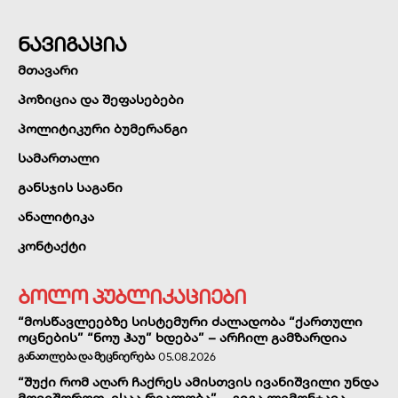
ნავიგაცია
მთავარი
პოზიცია და შეფასებები
პოლიტიკური ბუმერანგი
სამართალი
განსჯის საგანი
ანალიტიკა
კონტაქტი
ბოლო პუბლიკაციები
“მოსწავლეებზე სისტემური ძალადობა “ქართული
ოცნების” “ნოუ ჰაუ” ხდება” – არჩილ გამზარდია
ᲒᲐᲜᲐᲗᲚᲔᲑᲐ ᲓᲐ ᲛᲔᲪᲜᲘᲔᲠᲔᲑᲐ
05.08.2026
“შუქი რომ აღარ ჩაქრეს ამისთვის ივანიშვილი უნდა
მოვიშოროთ. ესაა რეალობა” – გიგა ლემონჯავა