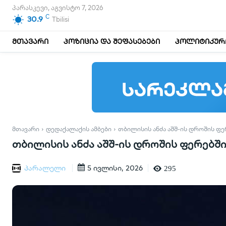
პარასკევი, აგვისტო 7, 2026
C
30.9
Tbilisi
მთავარი
პოზიცია და შეფასებები
პოლიტიკური
ᲛᲗᲐᲕᲐᲠᲘ
ᲓᲔᲓᲐᲥᲐᲚᲐᲥᲘᲡ ᲐᲛᲑᲔᲑᲘ
ᲗᲑᲘᲚᲘᲡᲘᲡ ᲐᲜᲫᲐ ᲐᲨᲨ-ᲘᲡ ᲓᲠᲝᲨᲘᲡ ᲤᲔ
თბილისის ანძა აშშ-ის დროშის ფერებშ
პარალელი
5 ივლისი, 2026
295