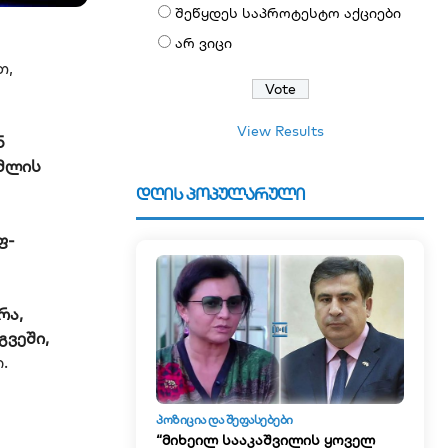
შეწყდეს საპროტესტო აქციები
არ ვიცი
თ,
View Results
ნ
ომლის
დღის პოპულარული
ფ-
რა,
გვეში,
.
ᲞᲝᲖᲘᲪᲘᲐ ᲓᲐ ᲨᲔᲤᲐᲡᲔᲑᲔᲑᲘ
“მიხეილ სააკაშვილის ყოველ