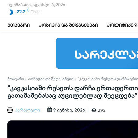
ხუთშაბათი, აგვისტო 6, 2026
C
22.2
Tbilisi
მთავარი
პოზიცია და შეფასებები
პოლიტიკური
ᲛᲗᲐᲕᲐᲠᲘ
ᲞᲝᲖᲘᲪᲘᲐ ᲓᲐ ᲨᲔᲤᲐᲡᲔᲑᲔᲑᲘ
"ᲙᲐᲕᲙᲐᲡᲘᲐᲨᲘ ᲠᲣᲡᲔᲗᲡ ᲓᲐᲠᲩᲐ ᲔᲠ
“კავკასიაში რუსეთს დარჩა ერთადერთ
გათამაშებასაც აუცილებლად შეეცდება” 
პარალელი
9 ივნისი, 2026
295