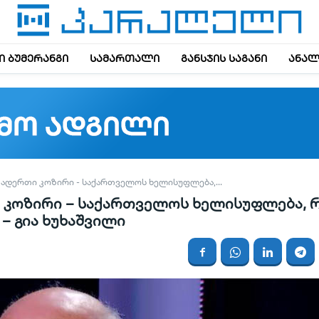
 ბუმერანგი
სამართალი
განსჯის საგანი
ანალ
ᲗᲐᲓᲔᲠᲗᲘ ᲙᲝᲖᲘᲠᲘ - ᲡᲐᲥᲐᲠᲗᲕᲔᲚᲝᲡ ᲮᲔᲚᲘᲡᲣᲤᲚᲔᲑᲐ,...
ი კოზირი – საქართველოს ხელისუფლება,
– გია ხუხაშვილი