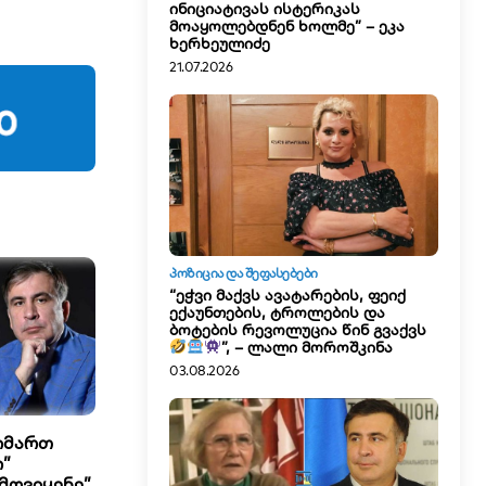
ინიციატივას ისტერიკას
მოაყოლებდნენ ხოლმე” – ეკა
ხერხეულიძე
21.07.2026
ᲞᲝᲖᲘᲪᲘᲐ ᲓᲐ ᲨᲔᲤᲐᲡᲔᲑᲔᲑᲘ
“ეჭვი მაქვს ავატარების, ფეიქ
ექაუნთების, ტროლების და
ბოტების რევოლუცია წინ გვაქვს
”, – ლალი მოროშკინა
03.08.2026
მიმართ
ი”
მოვიყენე”