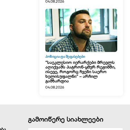
04.08.2026
ᲞᲝᲖᲘᲪᲘᲐ ᲓᲐ ᲨᲔᲤᲐᲡᲔᲑᲔᲑᲘ
“საეკლესიო იერარქები მრევლს
აღიქვამს პატრონ-ყმურ რეჟიმში,
ისევე, როგორც ჩვენი საერო
ხელისუფალნი” – არჩილ
გამზარდია
04.08.2026
გამოიწერე სიახლეები
ობა