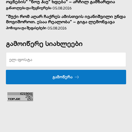
ოცნების” “ნოუ ჰაუ” ხდება” – არჩილ გამზარდია
ᲒᲐᲜᲐᲗᲚᲔᲑᲐ ᲓᲐ ᲛᲔᲪᲜᲘᲔᲠᲔᲑᲐ
05.08.2026
“შუქი რომ აღარ ჩაქრეს ამისთვის ივანიშვილი უნდა
მოვიშოროთ. ესაა რეალობა” – გიგა ლემონჯავა
ᲞᲝᲖᲘᲪᲘᲐ ᲓᲐ ᲨᲔᲤᲐᲡᲔᲑᲔᲑᲘ
05.08.2026
გამოიწერე სიახლეები
ᲒᲐᲛᲝᲬᲔᲠᲐ