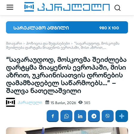
ᲛᲗᲐᲕᲐᲠᲘ
ᲞᲝᲖᲘᲪᲘᲐ ᲓᲐ ᲨᲔᲤᲐᲡᲔᲑᲔᲑᲘ
"ᲡᲐᲕᲐᲠᲐᲣᲓᲝᲓ, ᲛᲝᲡᲙᲝᲕᲛᲐ
ᲨᲔᲘᲫᲚᲔᲑᲐ ᲓᲐᲠᲢᲧᲛᲐ ᲛᲘᲐᲧᲔᲜᲝᲡ ᲔᲕᲠᲝᲞᲐᲨᲘ, ᲛᲘᲡᲘ ᲐᲖᲠᲘᲗ,...
“სავარაუდოდ, მოსკოვმა შეიძლება
დარტყმა მიაყენოს ევროპაში, მისი
აზრით, უკრაინისათვის დრონების
დამამზადებელ საწარმოებს…” –
შალვა ნათელაშვილი
პარალელი
505
15 მაისი, 2026