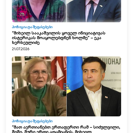
ᲞᲝᲖᲘᲪᲘᲐ ᲓᲐ ᲨᲔᲤᲐᲡᲔᲑᲔᲑᲘ
“მიხეილ სააკაშვილის ყოველ ინიციატივას
ისტერიკას მოაყოლებდნენ ხოლმე” – ეკა
ხერხეულიძე
21.07.2026
ᲞᲝᲖᲘᲪᲘᲐ ᲓᲐ ᲨᲔᲤᲐᲡᲔᲑᲔᲑᲘ
“მათ აერთიანებთ ერთადერთი რამ – სიძულვილი,
შიში, შური ერთი ადამიანის, მიხეილ