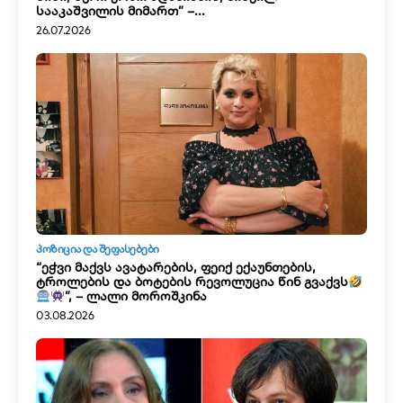
სააკაშვილის მიმართ” –...
26.07.2026
ᲞᲝᲖᲘᲪᲘᲐ ᲓᲐ ᲨᲔᲤᲐᲡᲔᲑᲔᲑᲘ
“ეჭვი მაქვს ავატარების, ფეიქ ექაუნთების,
ტროლების და ბოტების რევოლუცია წინ გვაქვს
”, – ლალი მოროშკინა
03.08.2026