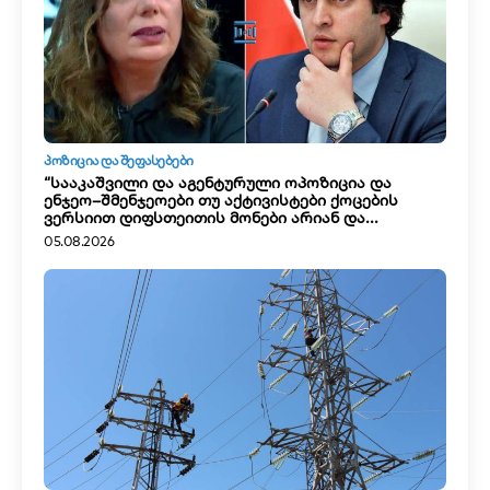
ᲞᲝᲖᲘᲪᲘᲐ ᲓᲐ ᲨᲔᲤᲐᲡᲔᲑᲔᲑᲘ
“სააკაშვილი და აგენტურული ოპოზიცია და
ენჯეო–შმენჯეოები თუ აქტივისტები ქოცების
ვერსიით დიფსთეითის მონები არიან და...
05.08.2026